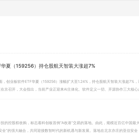
华夏（159256）持仓股航天智装大涨超7%
，创业板软件ETF华夏（159256）涨幅扩大至1.24%，持仓股航天智装大涨超7
在京召开，大会指出，当前产业正迎来AI主体化、软件定义一切、开源协作三大核心
技的控股权收购，标志着科创板首例“A收港”交易的落地。由此，规模近百亿中国最
安全”的强大融合，共同迎接数智时代的新机遇与新发展。落地在北京亦庄的亚信安全