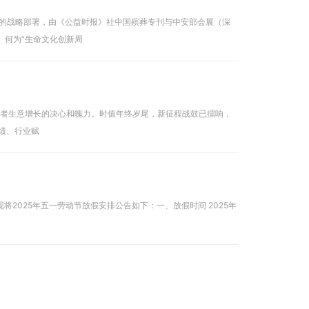
的战略部署，由《公益时报》社中国殡葬专刊与中安部会展（深
圳）有限公司联合主办的“2025生命文化创新周暨中国生命文化殡葬产业博览会”，将于2025年6月18日至22日在深圳市燕子湖国际会展中心盛大举办。 何为“生命文化创新周
力开发者生意增长的决心和魄力。时值年终岁尾，新征程战鼓已擂响，
成绩、行业赋