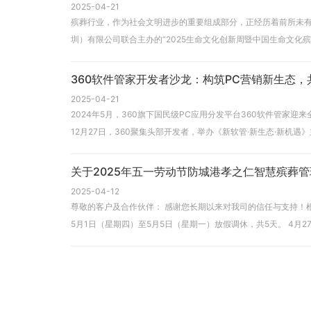
2025-04-21
殡葬行业，作为社会文明进步的重要组成部分，正经历着前所未
360软件管家开发者沙龙：构筑PC营销新生态，
2025-04-21
2024年5月，360旗下国民级PC应用分发平台360软件管家
12月27日，360聚集头部开发者，举办《新软管·新生态·新机
关于2025年五一劳动节防城港孝之仁智慧殡葬
2025-04-12
尊敬的客户及合作伙伴： 感谢您长期以来对我司的信任与支持！根据《国务院办公厅关于2025年部分节假日安排的通知》精神，结合我司实际情况，现将2025年五一劳动节放假安排公告如下：一、放假时间 2025年
5月1日（